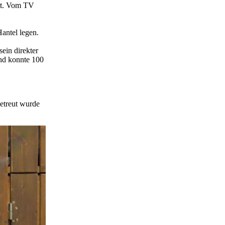
tt. Vom TV
Hantel legen.
ein direkter
und konnte 100
etreut wurde